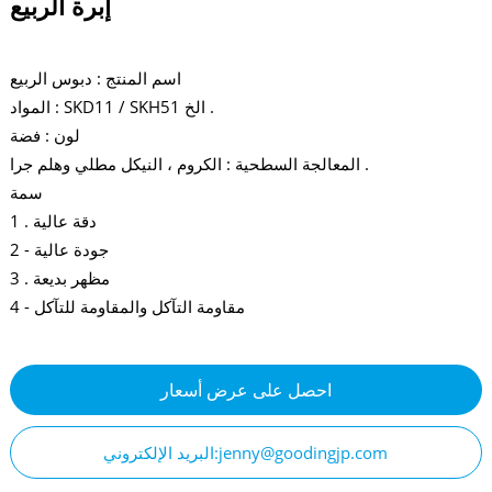
إبرة الربيع
اسم المنتج : دبوس الربيع
المواد : SKD11 / SKH51 الخ .
لون : فضة
المعالجة السطحية : الكروم ، النيكل مطلي وهلم جرا .
سمة
1 . دقة عالية
2 - جودة عالية
3 . مظهر بديعة
4 - مقاومة التآكل والمقاومة للتآكل
احصل على عرض أسعار
البريد الإلكتروني:jenny@goodingjp.com