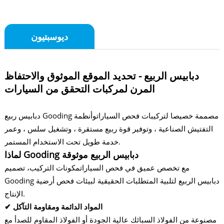
ديوسبتيون
دبابيس الربيع - تحديد الموقع الموثوق والاحتفاظ
المرن لمركبات التحقق من السيارات
دبابيس ربيع Gooding مصممة خصيصا ل
تركيبات فحص السيارات
وأنظمة
التفتيش الصناعية ، وتوفير قوة ربيع مستقرة ، وتشغيل سلس ، وعمر
خدمة طويل تحت الاستخدام المستمر.
لماذا Gooding دبابيس الربيع موثوقة
مع تخصص عميق في فحص السيارات
مكونات التركيب
، تصميم
Gooding دبابيس الربيع لتلبية المتطلبات الحقيقية لبيئات فحص أرضية
الإنتاج.
✔ المواد الدائمة ومقاومة التآكل
مصنوعة من الفولاذ السبائك عالية الجودة أو الفولاذ المقاوم للصدأ مع