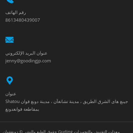
رقم الهاتف
8613480439007
عنوان البريد الإلكتروني
jenny@goodingjp.com
عنوان
Shatou جينغ هاى الشرق الطريق ، مدينة تشانغآن ، مدينة دونغ قوان
بمقاطعة قوانغدونغ
حقوق الطبع والنشر © دونغقوان Guding معدات التفتيش والتجهيزات