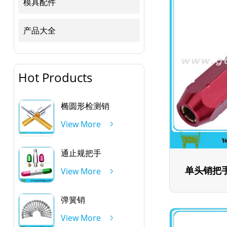
模具配件
产品大全
Hot Products
椭圆形检测销
View More
通止规把手
单头销把
View More
弹簧销
View More