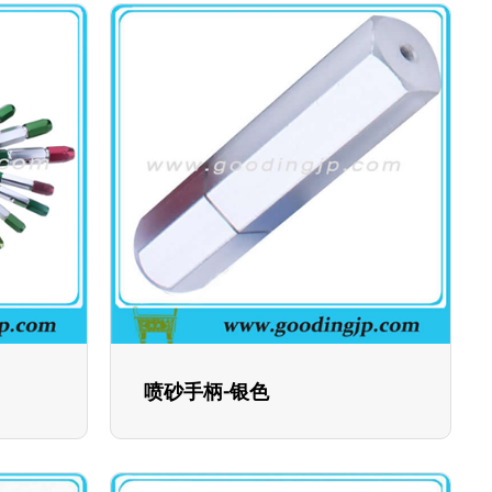
喷砂手柄-银色