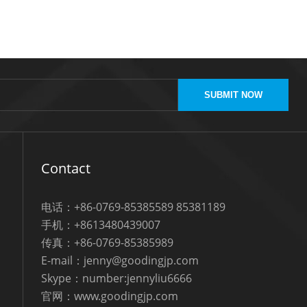
SUBMIT NOW
Contact
电话：+86-0769-85385589 85381189
手机：+8613480439007
传真：+86-0769-85385989
E-mail：jenny@goodingjp.com
Skype：number:jennyliu6666
官网：www.goodingjp.com