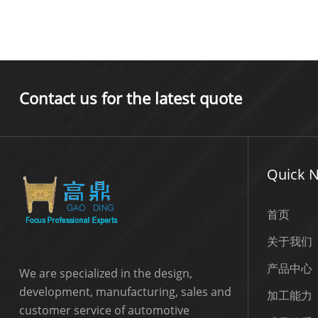
Contact us for the latest quote
Quick N
首页
关于我们
产品中心
We are specialized in the design,
development, manufacturing, sales and
加工能力
customer service of automotive