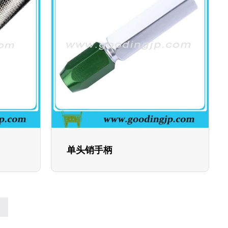
单头销手柄
»