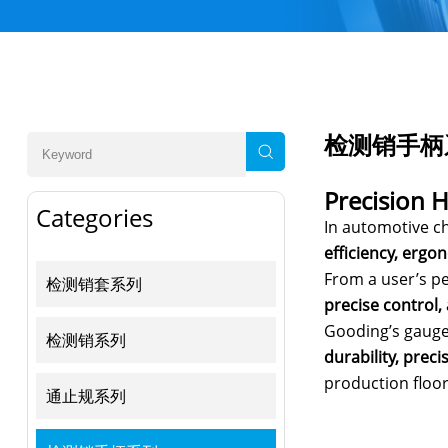
检测销手柄
Precision 
Categories
In automotive c
efficiency, ergo
From a user’s pe
检测销套系列
precise control
Gooding’s gauge 
检测销系列
durability, preci
production floor
通止规系列