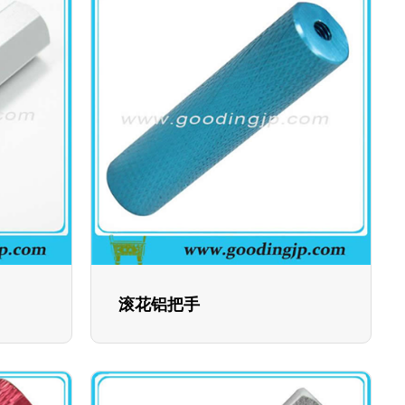
滚花铝把手