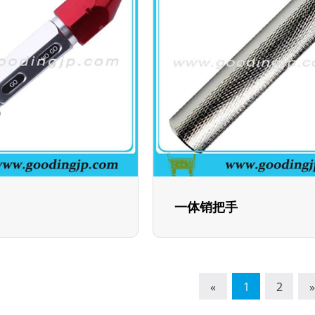
一体销把手
«
1
2