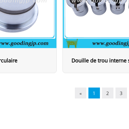
rculaire
«
1
2
3