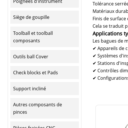
Poignées d'instrument
Tolérance serrée
Matériaux durabl
Siège de goupille
Finis de surface 
Cela se traduit 
Toolball et toolball
Applications t
composants
Les bagues de m
✔
Appareils de 
✔
Systèmes d'in
Outils ball Cover
✔
Stations d'in
✔
Contrôles dime
Check blocks et Pads
✔
Configurations
Support incliné
Autres composants de
pinces
Pièces fraisées CNC