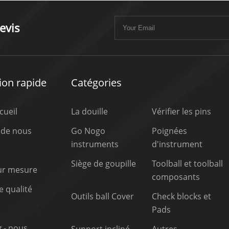
evis
ion rapide
Catégories
cueil
La douille
Vérifier les pins
 de nous
Go Nogo
Poignées
instruments
d'instrument
Siège de goupille
Toolball et toolball
sur mesure
composants
 qualité
Outils ball Cover
Check blocks et
Pads
 - nous
Support incliné
Autres