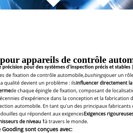
 pour appareils de contrôle auto
e précision pour des systèmes d'inspection précis et stables
s de fixation de contrôle automobile,
bushings
jouer un rôl
a qualité devient un problème : ils
influencer directement la 
terme
de chaque épingle de fixation, composant de localisati
cennies d'expérience dans la conception et la fabrication
spection automobile. En tant qu'un des principaux fabricants 
 douilles qui répondent aux exigences
Exigences rigoureuses
nisseurs de niveau 1
à travers le monde.
e Gooding sont conçues avec: