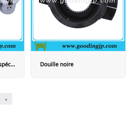
Douille de trou interne spéciale avec bride
Douille noire
»