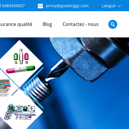
13480439007
jenny@goodingjp.com
Langue
surance qualité
Blog
Contactez - nous