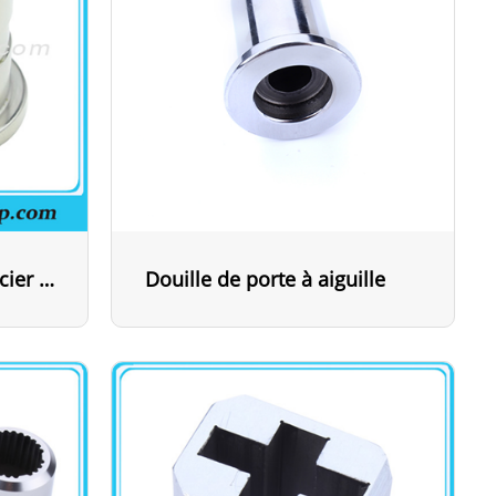
Douille de guidage en acier JIS de forme irrégulière
Douille de porte à aiguille