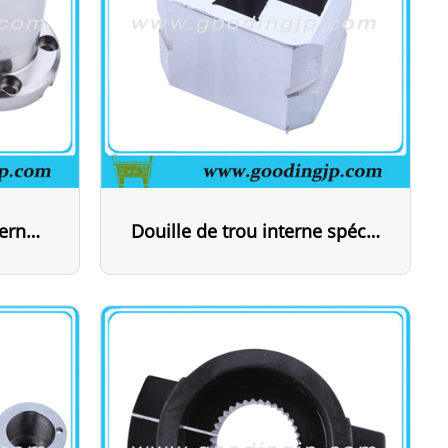
Douille de référence interne spéciale
Douille de trou interne spéciale