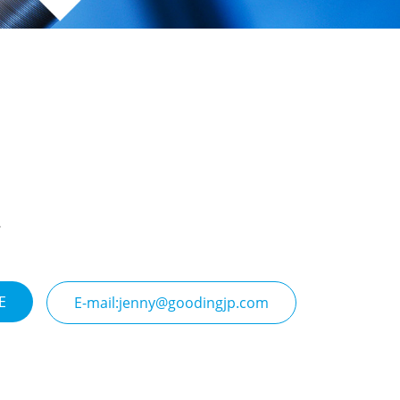
E
E-mail:jenny@goodingjp.com