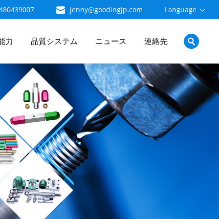
480439007
jenny@goodingjp.com
Language
能力
品質システム
ニュース
連絡先