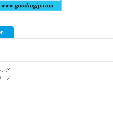
on
シング
リーブ