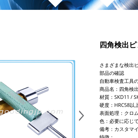
四角検出ピ
さまざまな検出
部品の確認
自動車検査工具
商品名：四角検
材質：SKD11 / S
硬度：HRC58以
表面処理：クロ
色：必要に応じ
備考：カスタマ
特徴：