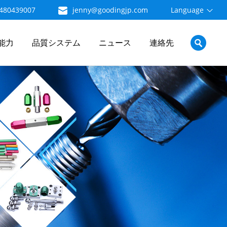
480439007
jenny@goodingjp.com
Language
能力
品質システム
ニュース
連絡先