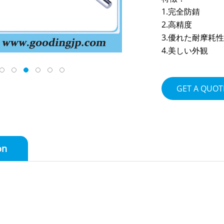
1.完全防錆
2.高精度
3.優れた耐摩耗性
4.美しい外観
GET A QUOT
on