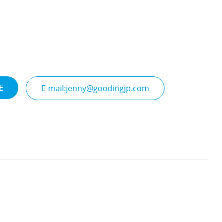
E
E-mail:jenny@goodingjp.com