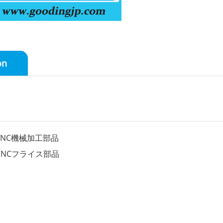
on
CNC機械加工部品
CNCフライス部品