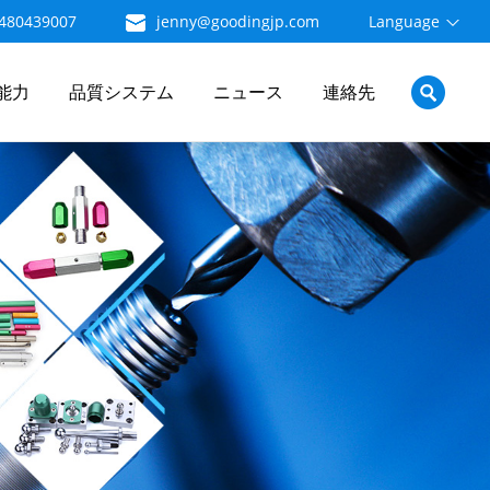
480439007
jenny@goodingjp.com
Language
能力
品質システム
ニュース
連絡先