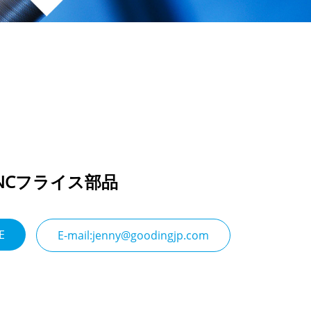
NCフライス部品
E
E-mail:jenny@goodingjp.com