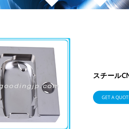
スチールC
GET A QUOT