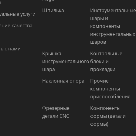
ы
Шпилька
Инструментальны
уальные услуги
шары и
ние качества
компоненты
инструментальных
шаров
ь с нами
Крышка
Контрольные
инструментального
блоки и
шара
прокладки
Наклонная опора
Прочие
компоненты
приспособления
Фрезерные
Компоненты
детали CNC
формы (детали
формы)