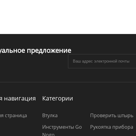
туальное предложение
я навигация
Категории
я страница
Втулка
Проверить штырь
Инструменты Go
Рукоятка прибора
Nogo