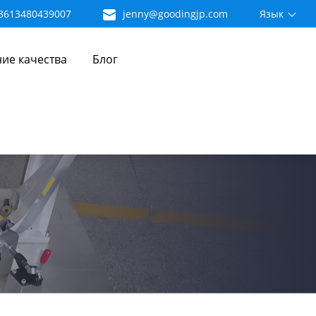
8613480439007
jenny@goodingjp.com
Язык
ие качества
Блог