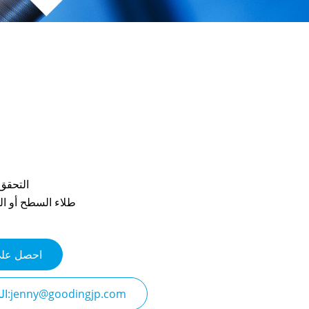
التحقق
طلاء السطح أو الف
احصل على
البريد الإلكتروني:jenny@goodingjp.com