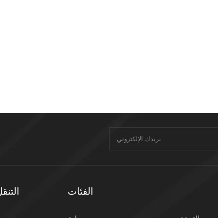
الفئات
التنق