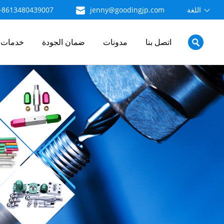
اللغة
jenny@goodingjp.com
+8613480439007
اتصل بنا
مدونات
ضمان الجودة
خدمات