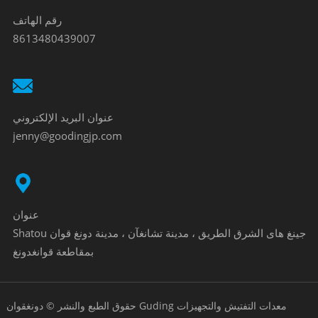
رقم الهاتف
8613480439007
عنوان البريد الإلكتروني
jenny@goodingjp.com
عنوان
Shatou جينغ هاى الشرق الطريق ، مدينة تشانغآن ، مدينة دونغ قوان
بمقاطعة قوانغدونغ
حقوق الطبع والنشر © دونغقوان Guding معدات التفتيش والتجهيزات