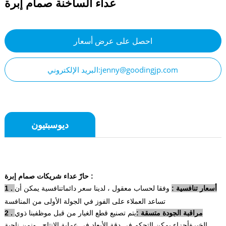
عداء الساخنة صمام إبرة
احصل على عرض أسعار
البريد الإلكتروني:jenny@goodingjp.com
ديوسبتيون
حارّ عداء شريكات صمام إبرة :
1 . أسعار تنافسية :
وفقا لحساب معقول ، لدينا سعر دائما
تنافسية يمكن أن
تساعد العملاء على الفوز في الجولة الأولى من المنافسة
2 . مراقبة الجودة متسقة :
يتم تصنيع قطع الغيار من قبل موظفينا ذوي
الخبرة
أجزاء يمكن التحكم في دقة الأبعاد في عملية الإنتاج . ون
من ناحية