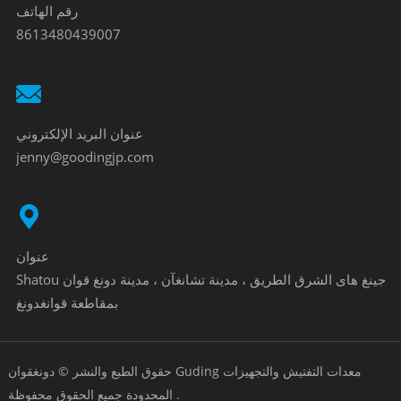
رقم الهاتف
8613480439007
عنوان البريد الإلكتروني
jenny@goodingjp.com
عنوان
Shatou جينغ هاى الشرق الطريق ، مدينة تشانغآن ، مدينة دونغ قوان
بمقاطعة قوانغدونغ
حقوق الطبع والنشر © دونغقوان Guding معدات التفتيش والتجهيزات
المحدودة جميع الحقوق محفوظة .