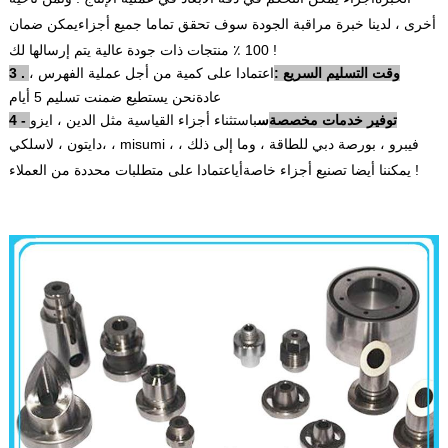
أخرى ، لدينا خبرة مراقبة الجودة سوف تحقق تماما جميع أجزاء
يمكن ضمان
100 ٪ منتجات ذات جودة عالية يتم إرسالها لك !
3 . وقت التسليم السريع :
اعتمادا على كمية من أجل عملية الفهرس ،
عادة
نحن يستطيع ضمنت تسليم 5 أيام
4 - توفير خدمات مخصصة
س
باستثناء أجزاء القياسية مثل الدين ، ايزو
،
دايتون ، لاسلكي ، misumi ، فيبرو ، بورصة دبي للطاقة ، وما إلى ذلك ،
اعتمادا على متطلبات محددة من العملاء !
يمكننا أيضا تصنيع أجزاء خاصة
أي