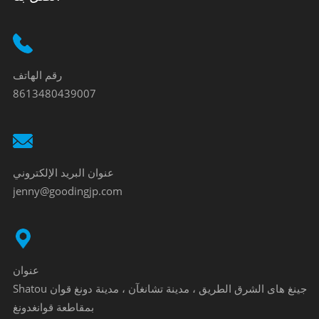
رقم الهاتف
8613480439007
عنوان البريد الإلكتروني
jenny@goodingjp.com
عنوان
Shatou جينغ هاى الشرق الطريق ، مدينة تشانغآن ، مدينة دونغ قوان
بمقاطعة قوانغدونغ