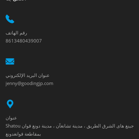
رقم الهاتف
8613480439007
عنوان البريد الإلكتروني
jenny@goodingjp.com
عنوان
Shatou جينغ هاى الشرق الطريق ، مدينة تشانغآن ، مدينة دونغ قوان
بمقاطعة قوانغدونغ