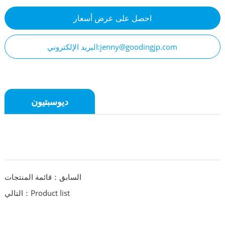
احصل على عرض أسعار
البريد الإلكتروني:jenny@goodingjp.com
ديوسبتيون
السابق：قائمة المنتجات
التالي：Product list