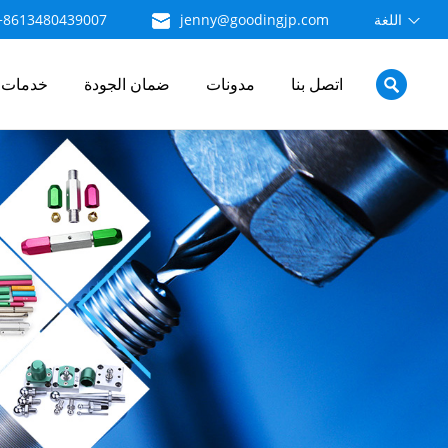
اللغة
jenny@goodingjp.com
+8613480439007
اتصل بنا
مدونات
ضمان الجودة
خدمات