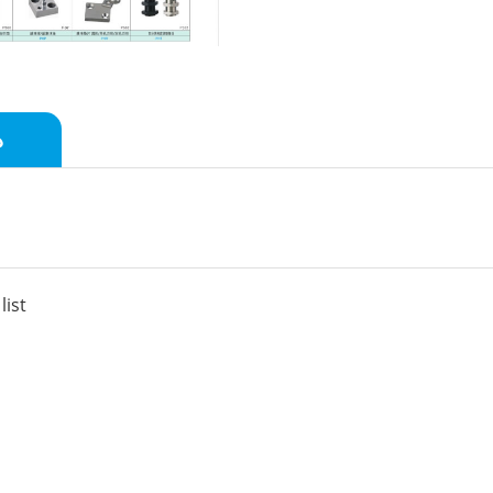
د
الساب