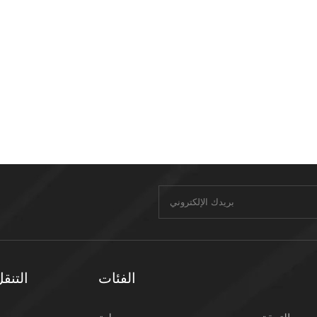
الفئات
التنق