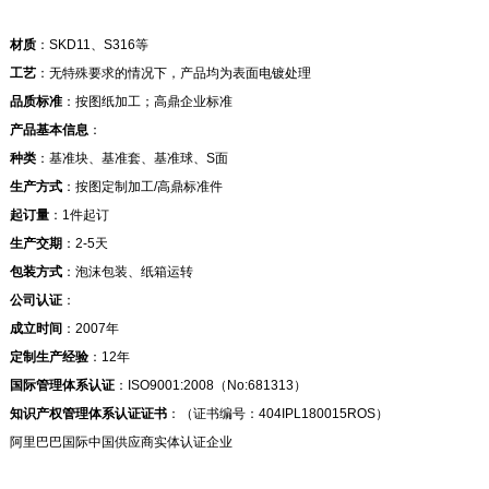
材质
：SKD11、S316等
工艺
：无特殊要求的情况下，产品均为表面电镀处理
品质标准
：按图纸加工；高鼎企业标准
产品基本信息
：
种类
：基准块、基准套、基准球、S面
生产方式
：按图定制加工/高鼎标准件
起订量
：1件起订
生产交期
：2-5天
包装方式
：泡沫包装、纸箱运转
公司认证
：
成立时间
：2007年
定制生产经验
：12年
国际管理体系认证
：ISO9001:2008（No:681313）
知识产权管理体系认证证书
：（证书编号：404IPL180015ROS）
阿里巴巴国际中国供应商实体认证企业