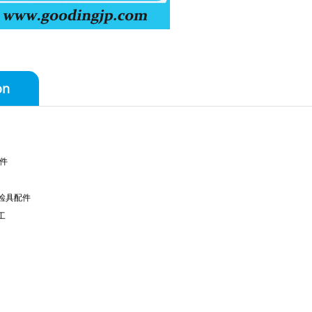
on
件
检具配件
工