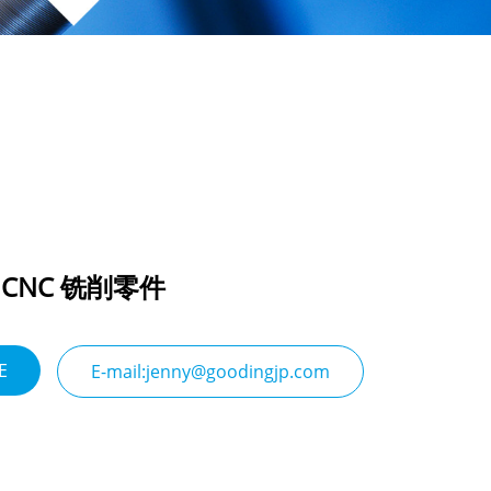
CNC 铣削零件
E
E-mail:jenny@goodingjp.com