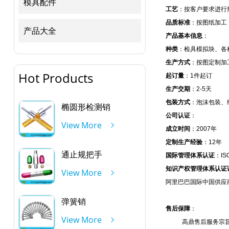
模具配件
工艺
：按客户要求进行
品质标准
：按图纸加工
产品大全
产品基本信息
：
种类
：检具模拟块、各
生产方式
：按图定制加
Hot Products
起订量
：1件起订
生产交期
：2-5天
包装方式
：泡沫包装、
椭圆形检测销
公司认证
：
View More
成立时间
：2007年
定制生产经验
：12年
通止规把手
国际管理体系认证
：IS
知识产权管理体系认证
View More
阿里巴巴国际中国供应
弹簧销
售后保障
：
View More
高鼎售后服务宗