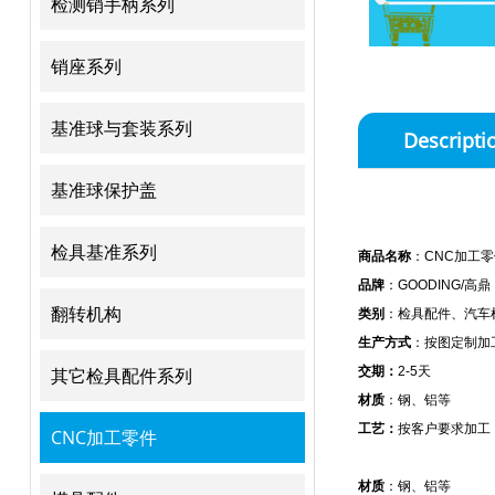
检测销手柄系列
销座系列
基准球与套装系列
Descripti
基准球保护盖
检具基准系列
商品名称
：CNC加工零
品牌
：GOODING/高鼎
翻转机构
类别
：检具配件、汽车
生产方式
：按图定制加
其它检具配件系列
交期：
2-5天
材质
：钢、铝等
工艺：
按客户要求加工
CNC加工零件
材质
：钢、铝等