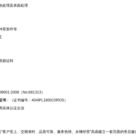
热处理及表面处理
种异形件等
工
纸箱运转
O9001:2008（No:681313）
证书
：（证书编号：404IPL180015ROS）
商实体认证企业
旨“客户至上、交期准时、品质可靠、服务热情、永继经营”高鼎建立一套完善的售后