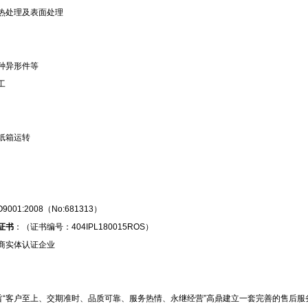
热处理及表面处理
种异形件等
工
纸箱运转
O9001:2008（No:681313）
证书
：（证书编号：404IPL180015ROS）
商实体认证企业
旨“客户至上、交期准时、品质可靠、服务热情、永继经营”高鼎建立一套完善的售后