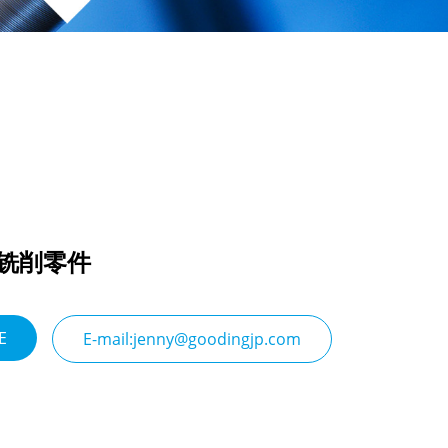
C铣削零件
E
E-mail:jenny@goodingjp.com