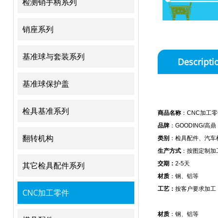
检测销手柄系列
销座系列
基准球与套装系列
Descripti
基准球保护盖
检具基准系列
商品名称
：CNC加工零
品牌
：GOODING/高鼎
翻转机构
类别
：检具配件、汽车
生产方式
：按图定制加
其它检具配件系列
交期：
2-5天
材质
：钢、铝等
工艺：
按客户要求加工
CNC加工零件
材质
：钢、铝等