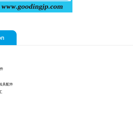
on
件
检具配件
工