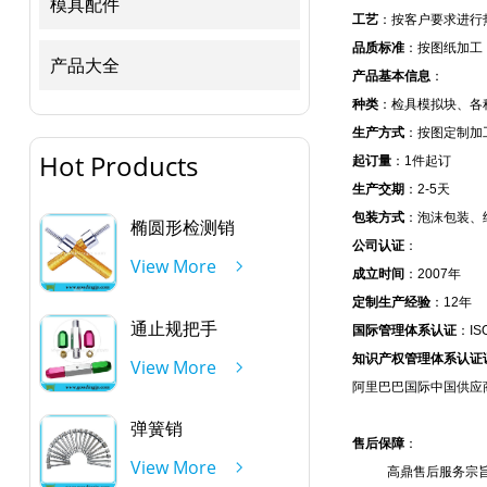
模具配件
工艺
：按客户要求进行
品质标准
：按图纸加工
产品大全
产品基本信息
：
种类
：检具模拟块、各
生产方式
：按图定制加
Hot Products
起订量
：1件起订
生产交期
：2-5天
包装方式
：泡沫包装、
椭圆形检测销
公司认证
：
View More
成立时间
：2007年
定制生产经验
：12年
通止规把手
国际管理体系认证
：IS
知识产权管理体系认证
View More
阿里巴巴国际中国供应
弹簧销
售后保障
：
View More
高鼎售后服务宗