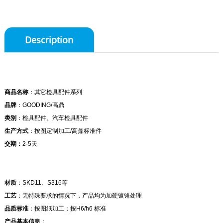
Description
商品名称
：其它检具配件系列
品牌
：GOODING/高鼎
类别
：检具配件、汽车检具配件
生产方式
：按图定制加工/高鼎标准件
交期：
2-5天
材质
：SKD11、S316等
工艺
：无特殊要求的情况下，产品均为加硬镀铬处理
品质标准
：按图纸加工；按H6/h6 标准
产品基本信息
：