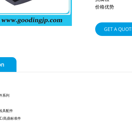
价格优势
GET A QUOT
on
件系列
检具配件
工/高鼎标准件