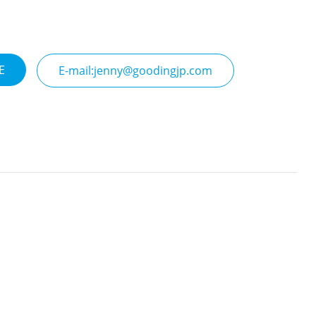
E
E-mail:jenny@goodingjp.com