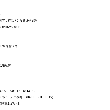
等
况下，产品均为加硬镀铬处理
按H6/h6 标准
工/高鼎标准件
纸箱运转
O9001:2008（No:681313）
证书
：（证书编号：404IPL180015ROS）
商实体认证企业