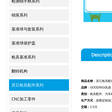
检测销手柄系列
销座系列
基准球与套装系列
基准球保护盖
Descripti
检具基准系列
翻转机构
商品名称
：其它检具配
其它检具配件系列
品牌
：GOODING/高鼎
类别
：检具配件、汽车
CNC加工零件
生产方式
：按图定制加
交期：
2-5天