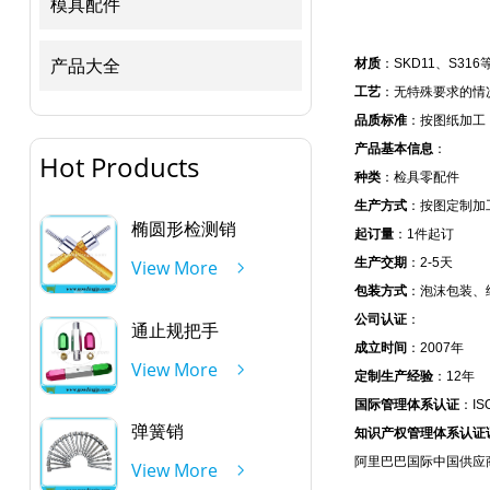
模具配件
产品大全
材质
：SKD11、S316
工艺
：无特殊要求的情
品质标准
：按图纸加工；
产品基本信息
：
Hot Products
种类
：检具零配件
生产方式
：按图定制加
椭圆形检测销
起订量
：1件起订
生产交期
：2-5天
View More
包装方式
：泡沫包装、
公司认证
：
通止规把手
成立时间
：2007年
View More
定制生产经验
：12年
国际管理体系认证
：IS
弹簧销
知识产权管理体系认证
阿里巴巴国际中国供应
View More