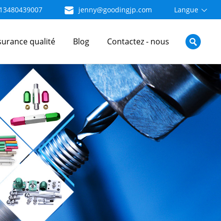
13480439007
jenny@goodingjp.com
Langue
surance qualité
Blog
Contactez - nous