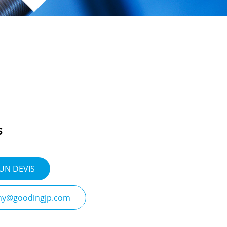
s
UN DEVIS
nny@goodingjp.com