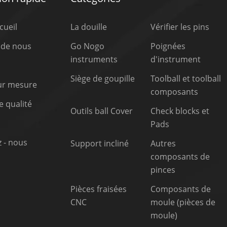
cueil
La douille
Vérifier les pins
 de nous
Go Nogo
Poignées
instruments
d'instrument
Siège de goupille
Toolball et toolball
sur mesure
composants
 qualité
Outils ball Cover
Check blocks et
Pads
 - nous
Support incliné
Autres
composants de
pinces
Pièces fraisées
Composants de
CNC
moule (pièces de
moule)