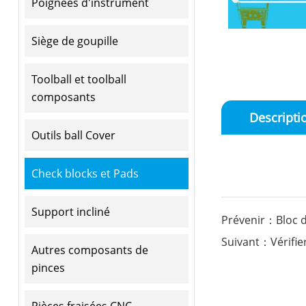
Poignées d'instrument
Siège de goupille
Toolball et toolball
composants
Descripti
Outils ball Cover
Check blocks et Pads
Support incliné
Prévenir：Bloc d
Suivant：Vérifier
Autres composants de
pinces
Pièces fraisées CNC