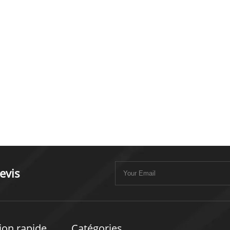
evis
ion rapide
Catégories