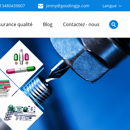
13480439007
jenny@goodingjp.com
Langue
surance qualité
Blog
Contactez - nous