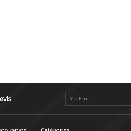
evis
ion rapide
Catégories