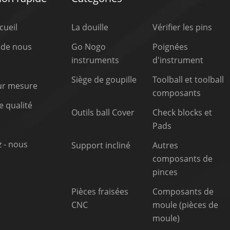
cueil
La douille
Vérifier les pins
 de nous
Go Nogo
Poignées
instruments
d'instrument
Siège de goupille
Toolball et toolball
sur mesure
composants
 qualité
Outils ball Cover
Check blocks et
Pads
 - nous
Support incliné
Autres
composants de
pinces
Pièces fraisées
Composants de
CNC
moule (pièces de
moule)