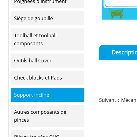
Poignées d'instrument
Siège de goupille
Toolball et toolball
composants
Descripti
Outils ball Cover
Check blocks et Pads
Support incliné
Suivant：Mécani
Autres composants de
pinces
Pièces fraisées CNC