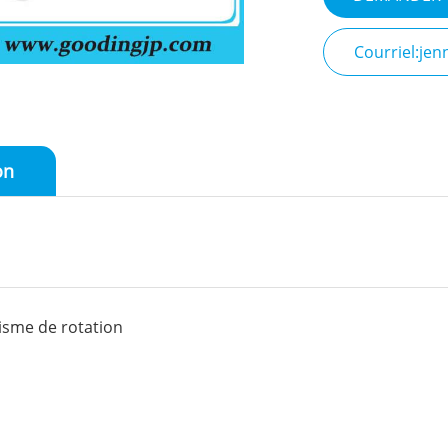
Courriel:je
on
sme de rotation