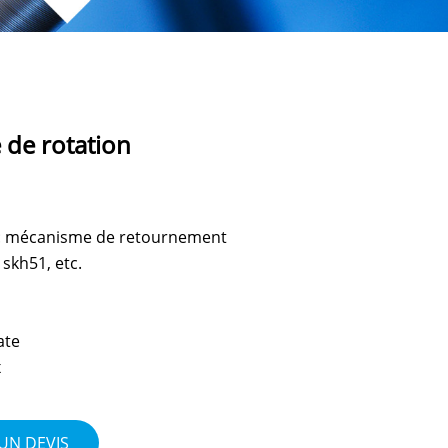
de rotation
: mécanisme de retournement
 skh51, etc.
ate
x
UN DEVIS