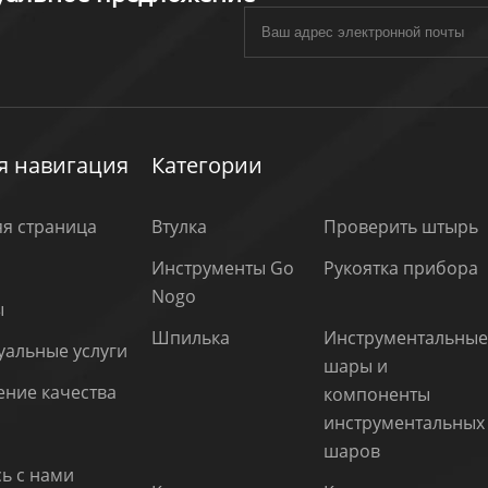
я навигация
Категории
я страница
Втулка
Проверить штырь
Инструменты Go
Рукоятка прибора
Nogo
ы
Шпилька
Инструментальны
уальные услуги
шары и
ние качества
компоненты
инструментальных
шаров
ь с нами