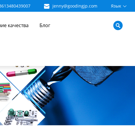
8613480439007
jenny@goodingjp.com
Язык
ие качества
Блог