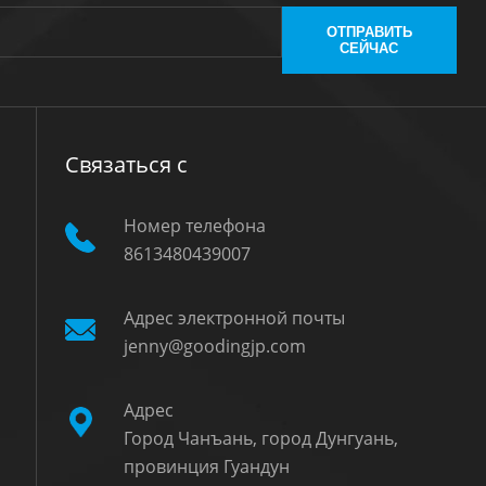
ОТПРАВИТЬ
СЕЙЧАС
Связаться с
Номер телефона
8613480439007
Адрес электронной почты
е
jenny@goodingjp.com
Адрес
Город Чанъань, город Дунгуань,
провинция Гуандун