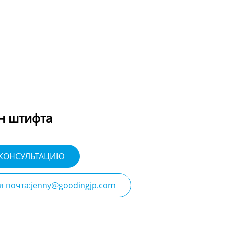
н штифта
 КОНСУЛЬТАЦИЮ
я почта:jenny@goodingjp.com