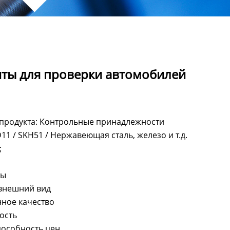
ты для проверки автомобилей
продукта: Контрольные принадлежности
1 / SKH51 / Нержавеющая сталь, железо и т.д.
;
ты
 внешний вид
нное качество
ость
пособность цен