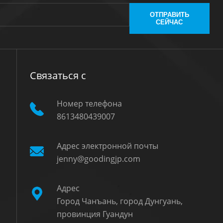
ОТПРАВИТЬ
СЕЙЧАС
Связаться с
Номер телефона
8613480439007
Адрес электронной почты
е
jenny@goodingjp.com
Адрес
Город Чанъань, город Дунгуань,
провинция Гуандун