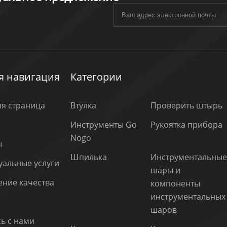
я навигация
Категории
я страница
Втулка
Проверить штырь
Инструменты Go
Рукоятка прибора
Nogo
ы
Шпилька
Инструментальны
уальные услуги
шары и
ние качества
компоненты
инструментальных
шаров
ь с нами