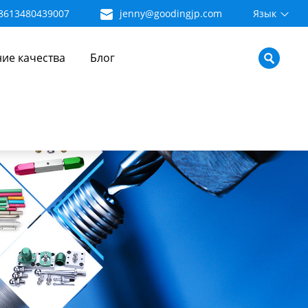
8613480439007
jenny@goodingjp.com
Язык
ие качества
Блог