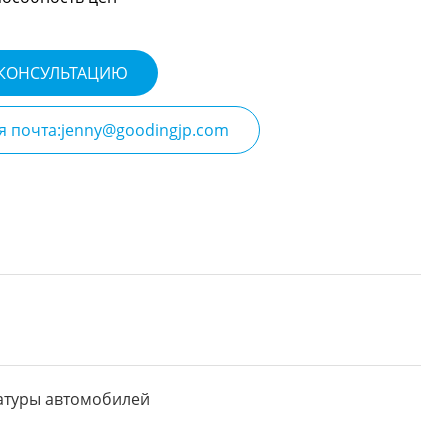
 КОНСУЛЬТАЦИЮ
я почта:jenny@goodingjp.com
атуры автомобилей