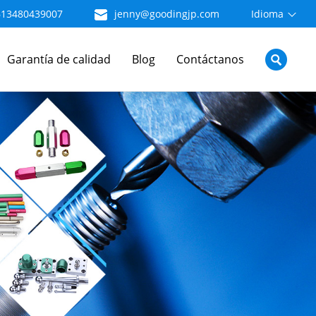
613480439007
jenny@goodingjp.com
Idioma
Garantía de calidad
Blog
Contáctanos