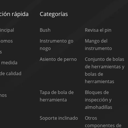
ión rápida
Categorías
incipal
Bush
Revisa el pin
 somos
Instrumento go
Mango del
nogo
instrumento
s
Asiento de perno
Conjunto de bolas
a medida
de herramientas y
de calidad
bolas de
herramientas
Tapa de bola de
Bloques de
nos
herramienta
inspección y
almohadillas
Soporte inclinado
Otros
componentes de