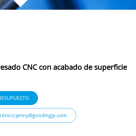
fresado CNC con acabado de superficie
PRESUPUESTO
trónico:jenny@goodingjp.com