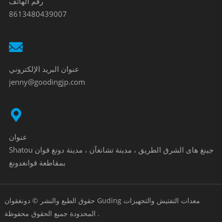
رقم الهاتف
8613480439007
عنوان البريد الإلكتروني
jenny@goodingjp.com
عنوان
Shatou جينغ هاى الشرق الطريق ، مدينة تشانغآن ، مدينة دونغ قوان
بمقاطعة قوانغدونغ
حقوق الطبع والنشر © دونغقوان Guding معدات التفتيش والتجهيزات
المحدودة جميع الحقوق محفوظة .