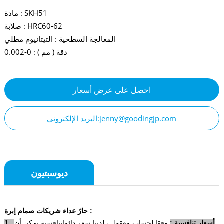
مادة : SKH51
صلابة : HRC60-62
المعالجة السطحية : التيتانيوم مطلي
دقة ( مم ) : 0-0.002
احصل على عرض أسعار
البريد الإلكتروني:jenny@goodingjp.com
ديوسبتيون
حارّ عداء شريكات صمام إبرة :
1 . أسعار تنافسية :
وفقا لحساب معقول ، لدينا سعر دائما
تنافسية يمكن أن