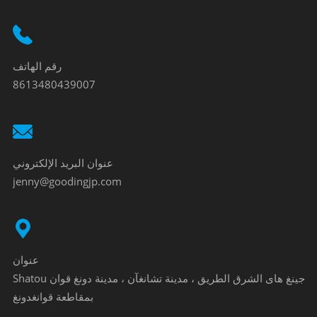
رقم الهاتف
8613480439007
عنوان البريد الإلكتروني
jenny@goodingjp.com
عنوان
Shatou جينغ هاى الشرق الطريق ، مدينة تشانغآن ، مدينة دونغ قوان
بمقاطعة قوانغدونغ