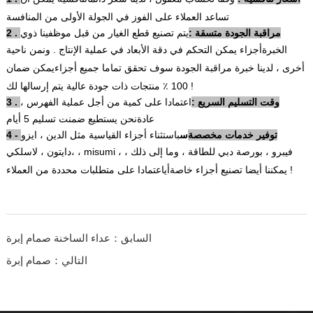
تساعد العملاء على الفوز في الجولة الأولى من المنافسة
2 . مراقبة الجودة متسقة :
يتم تصنيع قطع الغيار من قبل موظفينا ذوي
الخبرة
أجزاء يمكن التحكم في دقة الأبعاد في عملية الإنتاج . ون
من ناحية
أخرى ، لدينا خبرة مراقبة الجودة سوف تحقق تماما جميع أجزاء
يمكن ضمان
100 ٪ منتجات ذات جودة عالية يتم إرسالها لك !
3 . وقت التسليم السريع :
اعتمادا على كمية من أجل عملية الفهرس ،
عادة
نحن يستطيع ضمنت تسليم 5 أيام
4 - توفير خدمات مخصصة
س
باستثناء أجزاء القياسية مثل الدين ، ايزو
،
دايتون ، لاسلكي ، misumi ، فيبرو ، بورصة دبي للطاقة ، وما إلى ذلك ،
اعتمادا على متطلبات محددة من العملاء !
يمكننا أيضا تصنيع أجزاء خاصة
أي
السابق：عداء الساخنة صمام إبرة
التالي：صمام إبرة