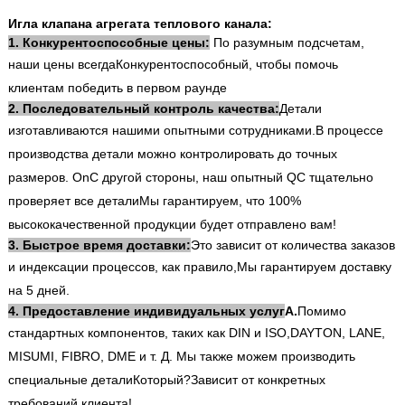
Игла клапана агрегата теплового канала:
1. Конкурентоспособные цены:
По разумным подсчетам,
наши цены всегда
Конкурентоспособный, чтобы помочь
клиентам победить в первом раунде
2. Последовательный контроль качества:
Детали
изготавливаются нашими опытными сотрудниками.
В процессе
производства детали можно контролировать до точных
размеров. On
С другой стороны, наш опытный QC тщательно
проверяет все детали
Мы гарантируем, что 100%
высококачественной продукции будет отправлено вам!
3. Быстрое время доставки:
Это зависит от количества заказов
и индексации процессов, как правило,
Мы гарантируем доставку
на 5 дней.
4. Предоставление индивидуальных услуг
А.
Помимо
стандартных компонентов, таких как DIN и ISO,
DAYTON, LANE,
MISUMI, FIBRO, DME и т. Д. Мы также можем производить
специальные детали
Который?
Зависит от конкретных
требований клиента!